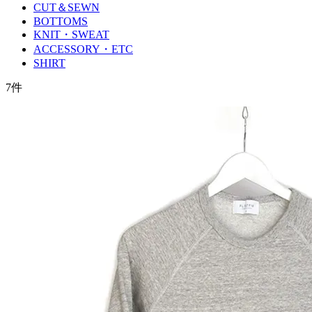
CUT＆SEWN
BOTTOMS
KNIT・SWEAT
ACCESSORY・ETC
SHIRT
7
件