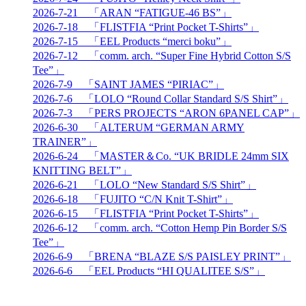
2026-7-21 「ARAN “FATIGUE-46 BS”」
2026-7-18 「FLISTFIA “Print Pocket T-Shirts”」
2026-7-15 「EEL Products “merci boku”」
2026-7-12 「comm. arch. “Super Fine Hybrid Cotton S/S
Tee”」
2026-7-9 「SAINT JAMES “PIRIAC”」
2026-7-6 「LOLO “Round Collar Standard S/S Shirt”」
2026-7-3 「PERS PROJECTS “ARON 6PANEL CAP”」
2026-6-30 「ALTERUM “GERMAN ARMY
TRAINER”」
2026-6-24 「MASTER＆Co. “UK BRIDLE 24mm SIX
KNITTING BELT”」
2026-6-21 「LOLO “New Standard S/S Shirt”」
2026-6-18 「FUJITO “C/N Knit T-Shirt”」
2026-6-15 「FLISTFIA “Print Pocket T-Shirts”」
2026-6-12 「comm. arch. “Cotton Hemp Pin Border S/S
Tee”」
2026-6-9 「BRENA “BLAZE S/S PAISLEY PRINT”」
2026-6-6 「EEL Products “HI QUALITEE S/S”」