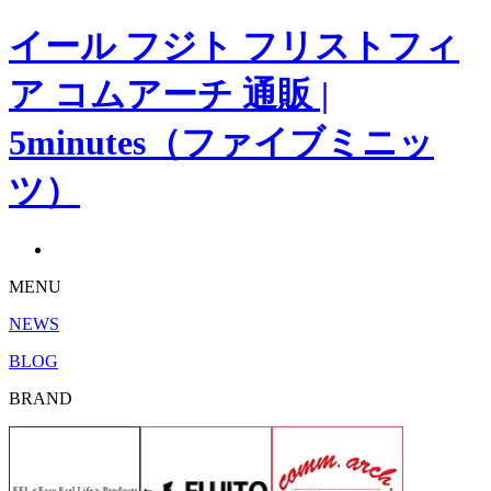
イール フジト フリストフィ
ア コムアーチ 通販 |
5minutes（ファイブミニッ
ツ）
MENU
NEWS
BLOG
BRAND