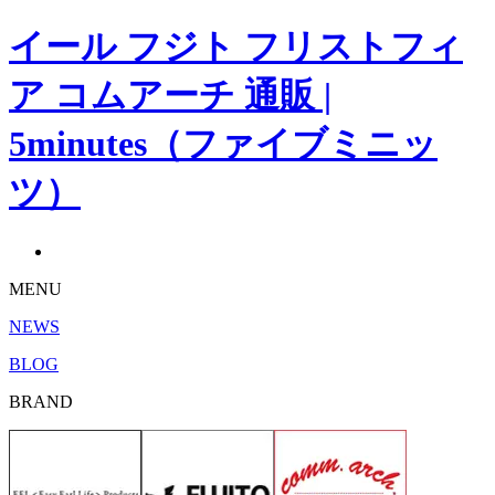
イール フジト フリストフィ
ア コムアーチ 通販 |
5minutes（ファイブミニッ
ツ）
MENU
NEWS
BLOG
BRAND