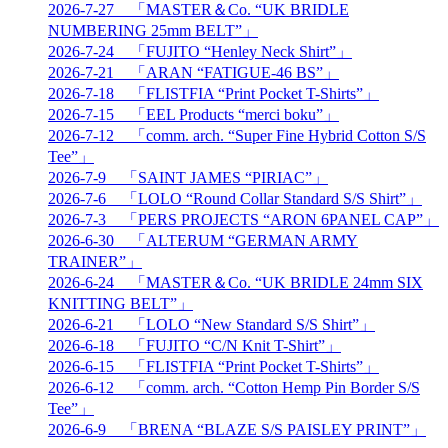
2026-7-27 「MASTER＆Co. “UK BRIDLE
NUMBERING 25mm BELT”」
2026-7-24 「FUJITO “Henley Neck Shirt”」
2026-7-21 「ARAN “FATIGUE-46 BS”」
2026-7-18 「FLISTFIA “Print Pocket T-Shirts”」
2026-7-15 「EEL Products “merci boku”」
2026-7-12 「comm. arch. “Super Fine Hybrid Cotton S/S
Tee”」
2026-7-9 「SAINT JAMES “PIRIAC”」
2026-7-6 「LOLO “Round Collar Standard S/S Shirt”」
2026-7-3 「PERS PROJECTS “ARON 6PANEL CAP”」
2026-6-30 「ALTERUM “GERMAN ARMY
TRAINER”」
2026-6-24 「MASTER＆Co. “UK BRIDLE 24mm SIX
KNITTING BELT”」
2026-6-21 「LOLO “New Standard S/S Shirt”」
2026-6-18 「FUJITO “C/N Knit T-Shirt”」
2026-6-15 「FLISTFIA “Print Pocket T-Shirts”」
2026-6-12 「comm. arch. “Cotton Hemp Pin Border S/S
Tee”」
2026-6-9 「BRENA “BLAZE S/S PAISLEY PRINT”」