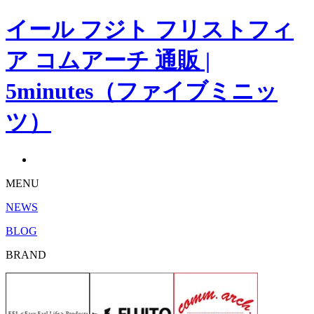
イール フジト フリストフィ
ア コムアーチ 通販 |
5minutes（ファイブミニッ
ツ）
MENU
NEWS
BLOG
BRAND