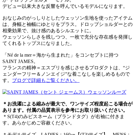
デビュー以来大きな反響を呼んでいるモデルになります。
おなじみのがっしりとしたウェッソン生地を使ったアイテム
は、身幅と袖幅にゆとりをプラス。ドロップショルダーとの
相乗効果で、抜け感のあるシルエットに。
ウェッソンらしさを残しつつ、一枚で充分な存在感を発揮し
てくれるトップスになりました。
「Né de la mer＝海から生まれた」をコンセプトに持つ
SAINT JAMES。
フランスの精神＝エスプリを感じさせるプロダクトは、“ジ
ェンダーフリー＆ノンエイジ”な着こなしを楽しめるもので
す。
ブログで詳細もご覧ください。
＊お洗濯による縮みが最大で、ワンサイズ程度起こる場合が
あります。付属の品質表示を参考にお取り扱いください。
＊S(T4)のみピスネーム（ブランドタグ）が右袖に付きま
す。あらかじめご容赦ください。
＊モデルサイズ LADIES：160㎝【(T3)サイズ】 MENS：