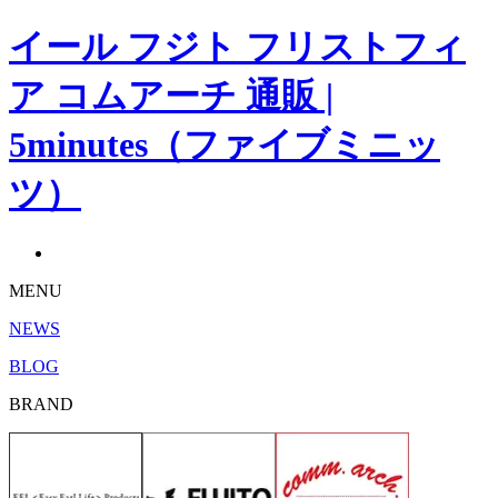
イール フジト フリストフィ
ア コムアーチ 通販 |
5minutes（ファイブミニッ
ツ）
MENU
NEWS
BLOG
BRAND