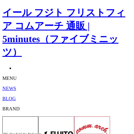
イール フジト フリストフィ
ア コムアーチ 通販 |
5minutes（ファイブミニッ
ツ）
MENU
NEWS
BLOG
BRAND