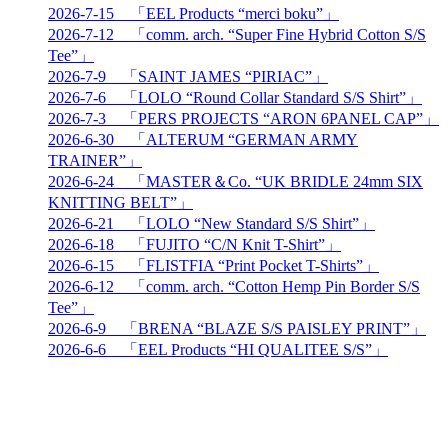
2026-7-15 「EEL Products “merci boku”」
2026-7-12 「comm. arch. “Super Fine Hybrid Cotton S/S
Tee”」
2026-7-9 「SAINT JAMES “PIRIAC”」
2026-7-6 「LOLO “Round Collar Standard S/S Shirt”」
2026-7-3 「PERS PROJECTS “ARON 6PANEL CAP”」
2026-6-30 「ALTERUM “GERMAN ARMY
TRAINER”」
2026-6-24 「MASTER＆Co. “UK BRIDLE 24mm SIX
KNITTING BELT”」
2026-6-21 「LOLO “New Standard S/S Shirt”」
2026-6-18 「FUJITO “C/N Knit T-Shirt”」
2026-6-15 「FLISTFIA “Print Pocket T-Shirts”」
2026-6-12 「comm. arch. “Cotton Hemp Pin Border S/S
Tee”」
2026-6-9 「BRENA “BLAZE S/S PAISLEY PRINT”」
2026-6-6 「EEL Products “HI QUALITEE S/S”」