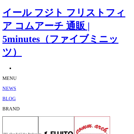
イール フジト フリストフィ
ア コムアーチ 通販 |
5minutes（ファイブミニッ
ツ）
MENU
NEWS
BLOG
BRAND