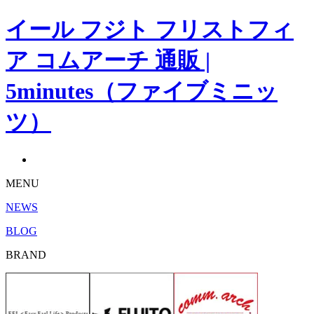
イール フジト フリストフィ
ア コムアーチ 通販 |
5minutes（ファイブミニッ
ツ）
MENU
NEWS
BLOG
BRAND