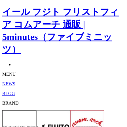
イール フジト フリストフィ
ア コムアーチ 通販 |
5minutes（ファイブミニッ
ツ）
MENU
NEWS
BLOG
BRAND