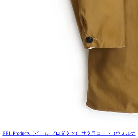
EEL Products（イール プロダクツ） サクラコート（ウォルナ