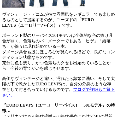
ヴィンテージ・デニムが持つ雰囲気をレギュラーでも楽しめ
るものとして提案するのが、ユーズドの
「EURO
LEVI'S（ユーロリーバイス）」
です。
ポーランド製のリーバイス501モデルは全体的な色の抜け具
合が弱く、色落ちのバロメーターでもある「ヒゲ」「縦落
ち」が徐々に現れ始めている一本。
ダメージ具合も股にほころびが見られるほどで、良好なコン
ディション状態なものです。
充分に色も残り、かつ色落ちのクセも出始めていることか
ら、今後の育てがいを感じさせます。
高価なヴィンテージと違い、汚れたら頻繁に洗い、そして太
陽の下で乾かしたEURO LEVI'Sは、自分の分身のような存
在として付き合っていけるものです。
ブログで詳細もご覧下
さい。
『EURO LEVI'S（ユーロ リーバイス） 501モデル』の特
徴…
アメリカでは1970年代後半～80年代初めにかけて501の品質