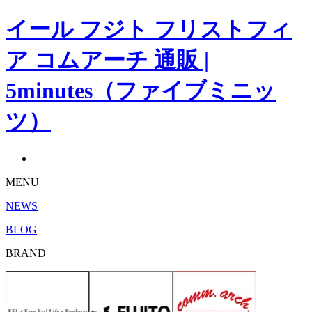
イール フジト フリストフィ
ア コムアーチ 通販 |
5minutes（ファイブミニッ
ツ）
MENU
NEWS
BLOG
BRAND