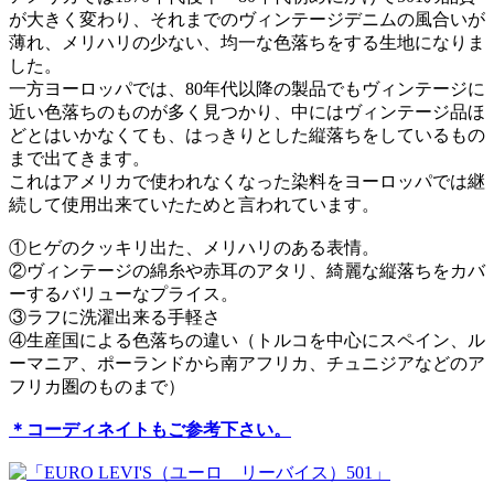
が大きく変わり、それまでのヴィンテージデニムの風合いが
薄れ、メリハリの少ない、均一な色落ちをする生地になりま
した。
一方ヨーロッパでは、80年代以降の製品でもヴィンテージに
近い色落ちのものが多く見つかり、中にはヴィンテージ品ほ
どとはいかなくても、はっきりとした縦落ちをしているもの
まで出てきます。
これはアメリカで使われなくなった染料をヨーロッパでは継
続して使用出来ていたためと言われています。
①ヒゲのクッキリ出た、メリハリのある表情。
②ヴィンテージの綿糸や赤耳のアタリ、綺麗な縦落ちをカバ
ーするバリューなプライス。
③ラフに洗濯出来る手軽さ
④生産国による色落ちの違い（トルコを中心にスペイン、ル
ーマニア、ポーランドから南アフリカ、チュニジアなどのア
フリカ圏のものまで）
＊コーディネイトもご参考下さい。