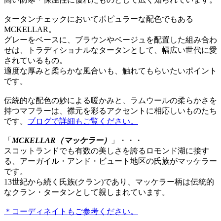
タータンチェックにおいてポピュラーな配色でもある
MCKELLAR。
グレーをベースに、ブラウンやベージュを配置した組み合わ
せは、トラディショナルなタータンとして、幅広い世代に愛
されているもの。
適度な厚みと柔らかな風合いも、触れてもらいたいポイント
です。
伝統的な配色の妙による暖かみと、ラムウールの柔らかさを
持つマフラーは、襟元を彩るアクセントに相応しいものたち
です。
ブログで詳細もご覧ください。
「
MCKELLAR（マッケラー）
」・・・
スコットランドでも有数の美しさを誇るロモンド湖に接す
る、アーガイル・アンド・ビュート地区の氏族がマッケラー
です。
13世紀から続く氏族(クラン)であり、マッケラー柄は伝統的
なクラン・タータンとして親しまれています。
＊コーディネイトもご参考ください。