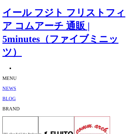
イール フジト フリストフィ
ア コムアーチ 通販 |
5minutes（ファイブミニッ
ツ）
MENU
NEWS
BLOG
BRAND