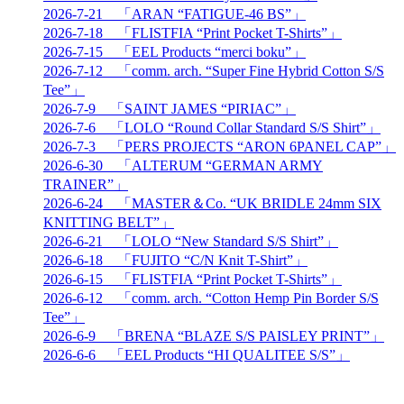
2026-7-21 「ARAN “FATIGUE-46 BS”」
2026-7-18 「FLISTFIA “Print Pocket T-Shirts”」
2026-7-15 「EEL Products “merci boku”」
2026-7-12 「comm. arch. “Super Fine Hybrid Cotton S/S
Tee”」
2026-7-9 「SAINT JAMES “PIRIAC”」
2026-7-6 「LOLO “Round Collar Standard S/S Shirt”」
2026-7-3 「PERS PROJECTS “ARON 6PANEL CAP”」
2026-6-30 「ALTERUM “GERMAN ARMY
TRAINER”」
2026-6-24 「MASTER＆Co. “UK BRIDLE 24mm SIX
KNITTING BELT”」
2026-6-21 「LOLO “New Standard S/S Shirt”」
2026-6-18 「FUJITO “C/N Knit T-Shirt”」
2026-6-15 「FLISTFIA “Print Pocket T-Shirts”」
2026-6-12 「comm. arch. “Cotton Hemp Pin Border S/S
Tee”」
2026-6-9 「BRENA “BLAZE S/S PAISLEY PRINT”」
2026-6-6 「EEL Products “HI QUALITEE S/S”」