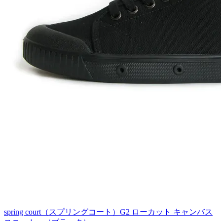
spring court（スプリングコート）G2 ローカット キャンバス