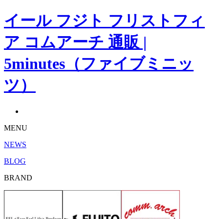
イール フジト フリストフィ
ア コムアーチ 通販 |
5minutes（ファイブミニッ
ツ）
MENU
NEWS
BLOG
BRAND