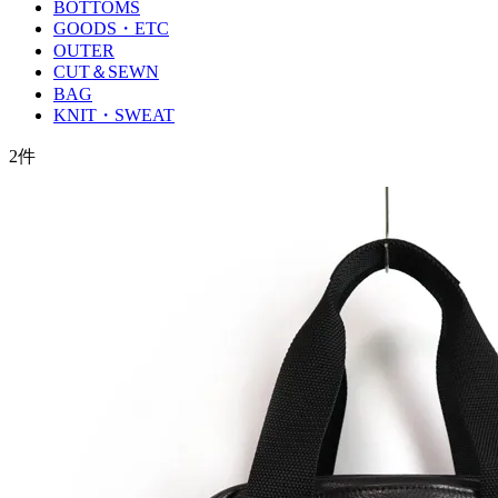
BOTTOMS
GOODS・ETC
OUTER
CUT＆SEWN
BAG
KNIT・SWEAT
2
件