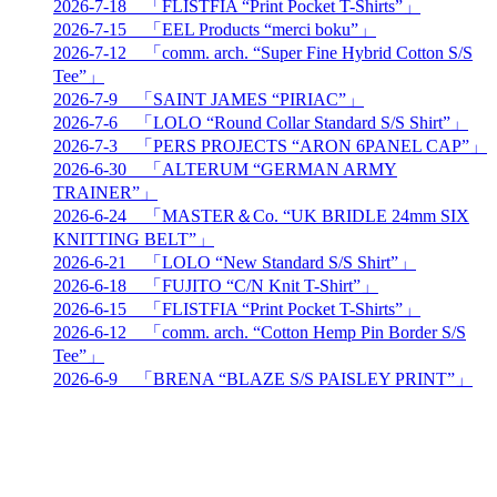
2026-7-18 「FLISTFIA “Print Pocket T-Shirts”」
2026-7-15 「EEL Products “merci boku”」
2026-7-12 「comm. arch. “Super Fine Hybrid Cotton S/S
Tee”」
2026-7-9 「SAINT JAMES “PIRIAC”」
2026-7-6 「LOLO “Round Collar Standard S/S Shirt”」
2026-7-3 「PERS PROJECTS “ARON 6PANEL CAP”」
2026-6-30 「ALTERUM “GERMAN ARMY
TRAINER”」
2026-6-24 「MASTER＆Co. “UK BRIDLE 24mm SIX
KNITTING BELT”」
2026-6-21 「LOLO “New Standard S/S Shirt”」
2026-6-18 「FUJITO “C/N Knit T-Shirt”」
2026-6-15 「FLISTFIA “Print Pocket T-Shirts”」
2026-6-12 「comm. arch. “Cotton Hemp Pin Border S/S
Tee”」
2026-6-9 「BRENA “BLAZE S/S PAISLEY PRINT”」