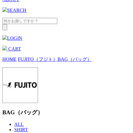
SEARCH
LOGIN
CART
HOME
FUJITO（フジト）
BAG（バッグ）
BAG（バッグ）
ALL
SHIRT