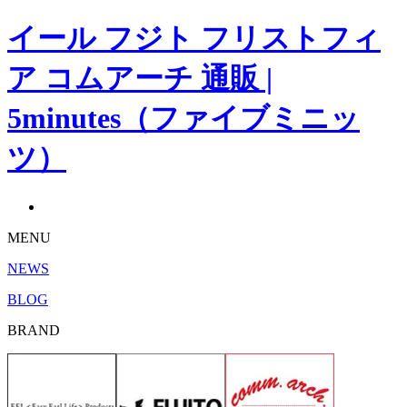
イール フジト フリストフィ
ア コムアーチ 通販 |
5minutes（ファイブミニッ
ツ）
MENU
NEWS
BLOG
BRAND